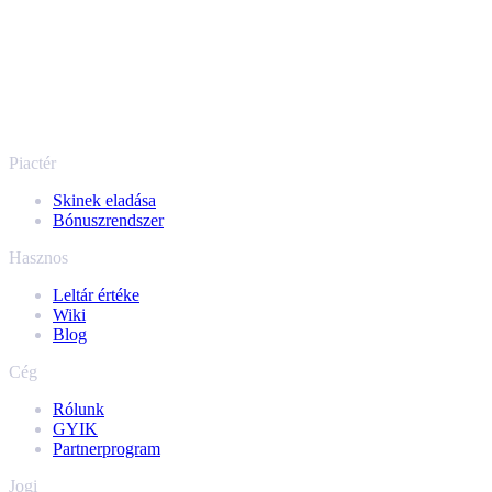
Nem csak CS2
Nem csak Counter-Strike. Eladhatod a Rust, a Dota 2 és a Team
Fortress 2 skinjeit és játékon belüli tárgyait is, mindezt egy helyen,
ugyanazokkal az azonnali ajánlatokkal és gyors kifizetéssel.
Csatlakoztasd a Steam leltáradat és nézd meg, mennyit ér valójában
a gyűjteményed.
Piactér
Skinek eladása
Bónuszrendszer
Hasznos
Leltár értéke
Wiki
Blog
Cég
Rólunk
GYIK
Partnerprogram
Jogi