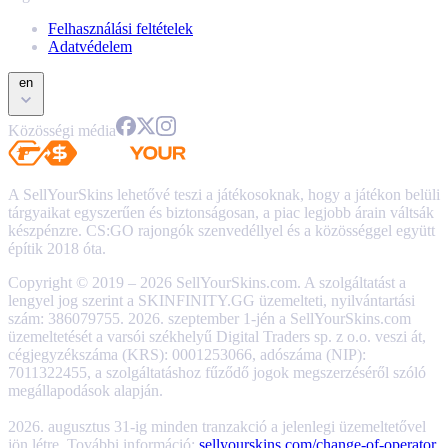
Felhasználási feltételek
Adatvédelem
en
Közösségi média
A SellYourSkins lehetővé teszi a játékosoknak, hogy a játékon belüli
tárgyaikat egyszerűen és biztonságosan, a piac legjobb árain váltsák
készpénzre. CS:GO rajongók szenvedéllyel és a közösséggel együtt
építik 2018 óta.
Copyright © 2019 – 2026 SellYourSkins.com. A szolgáltatást a
lengyel jog szerint a SKINFINITY.GG üzemelteti, nyilvántartási
szám: 386079755. 2026. szeptember 1-jén a SellYourSkins.com
üzemeltetését a varsói székhelyű Digital Traders sp. z o.o. veszi át,
cégjegyzékszáma (KRS): 0001253066, adószáma (NIP):
7011322455, a szolgáltatáshoz fűződő jogok megszerzéséről szóló
megállapodások alapján.
2026. augusztus 31-ig minden tranzakció a jelenlegi üzemeltetővel
jön létre. További információ:
sellyourskins.com/change-of-operator
.