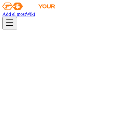
Add el most
Wiki
pistol
rifle
heavy
smg
melee
gloves
zeus
Wiki
Navaja Knife
★ Navaja Knife | Safari Mesh