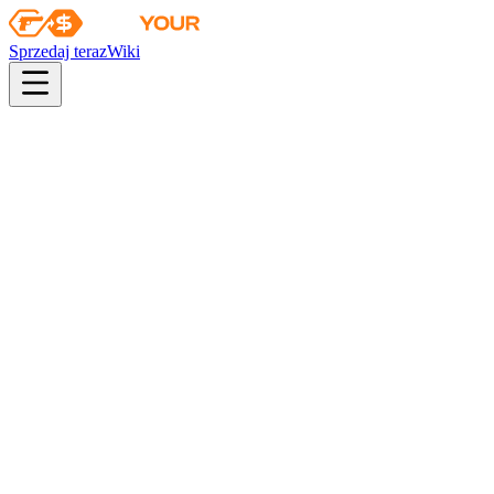
Sprzedaj teraz
Wiki
Wiki
Pojemnik z naklejką drapieżnego łowcy
Pierwsza sprzedaż
2019-04-15
sticker