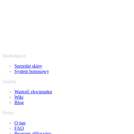
Trustpilocie mamy ocenę „Excellent” - SellYourSkins to bezpieczny
sposób na wypłatę już od 2018 roku.
To nie tylko CS2
Nie chodzi wyłącznie o Counter-Strike. Sprzedasz też skiny i
przedmioty z Rust, Dota 2 i Team Fortress 2 - wszystko w jednym
miejscu, z tymi samymi ofertami od ręki i szybką wypłatą. Połącz
swój ekwipunek Steam i sprawdź, ile naprawdę warta jest Twoja
kolekcja.
Marketplace
Sprzedaj skiny
System bonusowy
Zasoby
Wartość ekwipunku
Wiki
Blog
Firma
O nas
FAQ
Program afiliacyjny