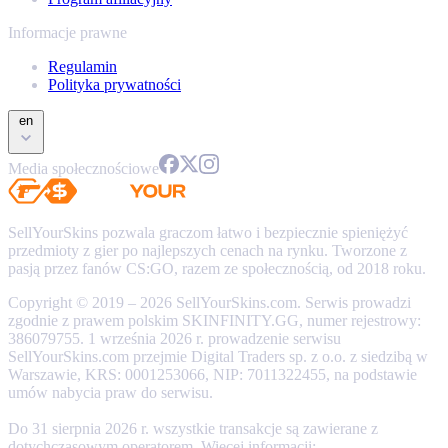
Informacje prawne
Regulamin
Polityka prywatności
en
Media społecznościowe
SellYourSkins pozwala graczom łatwo i bezpiecznie spieniężyć
przedmioty z gier po najlepszych cenach na rynku. Tworzone z
pasją przez fanów CS:GO, razem ze społecznością, od 2018 roku.
Copyright © 2019 – 2026 SellYourSkins.com. Serwis prowadzi
zgodnie z prawem polskim SKINFINITY.GG, numer rejestrowy:
386079755. 1 września 2026 r. prowadzenie serwisu
SellYourSkins.com przejmie Digital Traders sp. z o.o. z siedzibą w
Warszawie, KRS: 0001253066, NIP: 7011322455, na podstawie
umów nabycia praw do serwisu.
Do 31 sierpnia 2026 r. wszystkie transakcje są zawierane z
dotychczasowym operatorem. Więcej informacji: