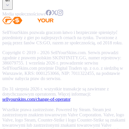
en
Media społecznościowe
SellYourSkins pozwala graczom łatwo i bezpiecznie spieniężyć
przedmioty z gier po najlepszych cenach na rynku. Tworzone z
pasją przez fanów CS:GO, razem ze społecznością, od 2018 roku.
Copyright © 2019 – 2026 SellYourSkins.com. Serwis prowadzi
zgodnie z prawem polskim SKINFINITY.GG, numer rejestrowy:
386079755. 1 września 2026 r. prowadzenie serwisu
SellYourSkins.com przejmie Digital Traders sp. z o.o. z siedzibą w
Warszawie, KRS: 0001253066, NIP: 7011322455, na podstawie
umów nabycia praw do serwisu.
Do 31 sierpnia 2026 r. wszystkie transakcje są zawierane z
dotychczasowym operatorem. Więcej informacji:
sellyourskins.com/change-of-operator
.
Wszelkie prawa zastrzeżone. Powered by Steam. Steam jest
zastrzeżonym znakiem towarowym Valve Corporation. Valve, logo
Valve, logo Steam, Counter-Strike i logo Counter-Strike są znakami
towarowymi lub zastrzeżonymi znakami towarowymi Valve