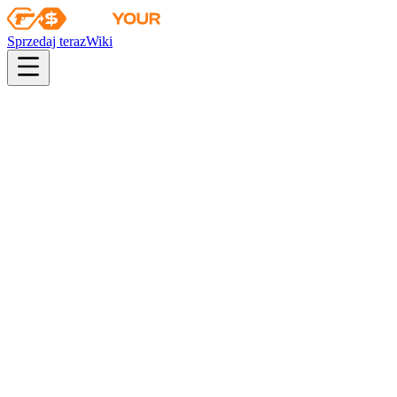
Sprzedaj teraz
Wiki
Wiki
Porucznik Farlow | SWAT
Kolekcja
Agenci operacji Broken Fang