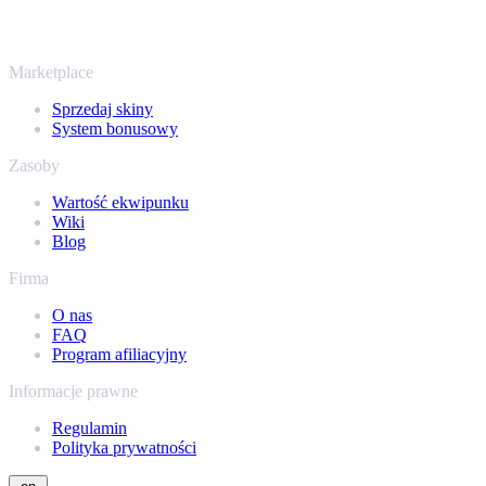
miejscu, z tymi samymi ofertami od ręki i szybką wypłatą. Połącz
swój ekwipunek Steam i sprawdź, ile naprawdę warta jest Twoja
kolekcja.
Marketplace
Sprzedaj skiny
System bonusowy
Zasoby
Wartość ekwipunku
Wiki
Blog
Firma
O nas
FAQ
Program afiliacyjny
Informacje prawne
Regulamin
Polityka prywatności