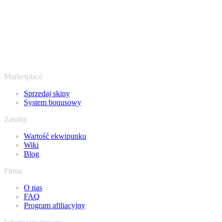
Twoje bezpieczeństwo jest najważniejsze. Każda transakcja przechod
nam setki tysięcy graczy, a na Trustpilocie mamy ocenę „Excellent” 
To nie tylko CS2
Nie chodzi wyłącznie o Counter-Strike. Sprzedasz też skiny i przedm
ekwipunek Steam i sprawdź, ile naprawdę warta jest Twoja kolekcja.
Marketplace
Sprzedaj skiny
System bonusowy
Zasoby
Wartość ekwipunku
Wiki
Blog
Firma
O nas
FAQ
Program afiliacyjny