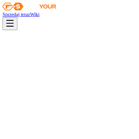
Sprzedaj teraz
Wiki
Wiki
„Borówkowy” Śrut | NSWC SEAL
Kolekcja
Agenci operacji Broken Fang