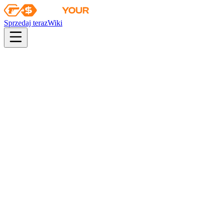
Sprzedaj teraz
Wiki
Wiki
Crasswater Zapomniany | Partyzantka
Kolekcja
Agenci operacji Riptide