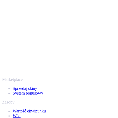
Bezpiecznie i z zaufaniem od 2018 roku
Twoje bezpieczeństwo jest najważniejsze. Każda transakcja
przechodzi przez zweryfikowane boty Steam i szyfrowane
połączenia, więc Twoje przedmioty i wypłata są chronione od
początku do końca. Zaufały nam setki tysięcy graczy, a na
Trustpilocie mamy ocenę „Excellent” - SellYourSkins to bezpieczny
sposób na wypłatę już od 2018 roku.
To nie tylko CS2
Nie chodzi wyłącznie o Counter-Strike. Sprzedasz też skiny i
przedmioty z Rust, Dota 2 i Team Fortress 2 - wszystko w jednym
miejscu, z tymi samymi ofertami od ręki i szybką wypłatą. Połącz
swój ekwipunek Steam i sprawdź, ile naprawdę warta jest Twoja
kolekcja.
Marketplace
Sprzedaj skiny
System bonusowy
Zasoby
Wartość ekwipunku
Wiki