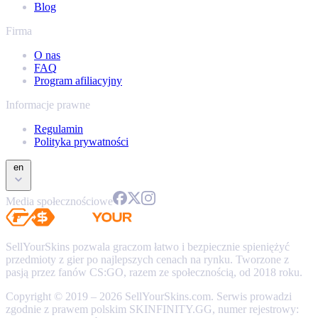
Blog
Firma
O nas
FAQ
Program afiliacyjny
Informacje prawne
Regulamin
Polityka prywatności
en
Media społecznościowe
SellYourSkins pozwala graczom łatwo i bezpiecznie spieniężyć
przedmioty z gier po najlepszych cenach na rynku. Tworzone z
pasją przez fanów CS:GO, razem ze społecznością, od 2018 roku.
Copyright © 2019 – 2026 SellYourSkins.com. Serwis prowadzi
zgodnie z prawem polskim SKINFINITY.GG, numer rejestrowy: