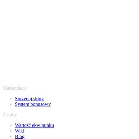
Twoje bezpieczeństwo jest najważniejsze. Każda transakcja
przechodzi przez zweryfikowane boty Steam i szyfrowane
połączenia, więc Twoje przedmioty i wypłata są chronione od
początku do końca. Zaufały nam setki tysięcy graczy, a na
Trustpilocie mamy ocenę „Excellent” - SellYourSkins to bezpieczny
sposób na wypłatę już od 2018 roku.
To nie tylko CS2
Nie chodzi wyłącznie o Counter-Strike. Sprzedasz też skiny i
przedmioty z Rust, Dota 2 i Team Fortress 2 - wszystko w jednym
miejscu, z tymi samymi ofertami od ręki i szybką wypłatą. Połącz
swój ekwipunek Steam i sprawdź, ile naprawdę warta jest Twoja
kolekcja.
Marketplace
Sprzedaj skiny
System bonusowy
Zasoby
Wartość ekwipunku
Wiki
Blog