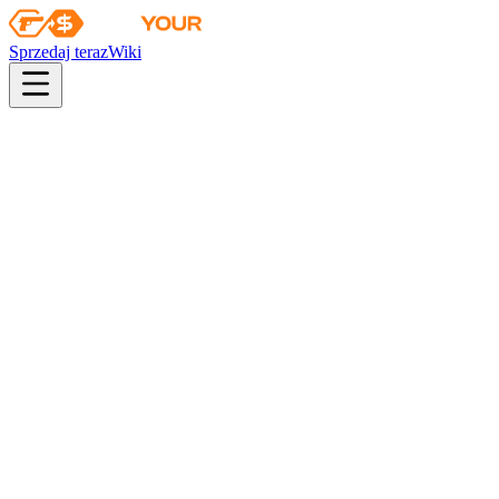
Sprzedaj teraz
Wiki
Wiki
Elitarny traper Solman | Partyzantka
Kolekcja
Agenci operacji Riptide