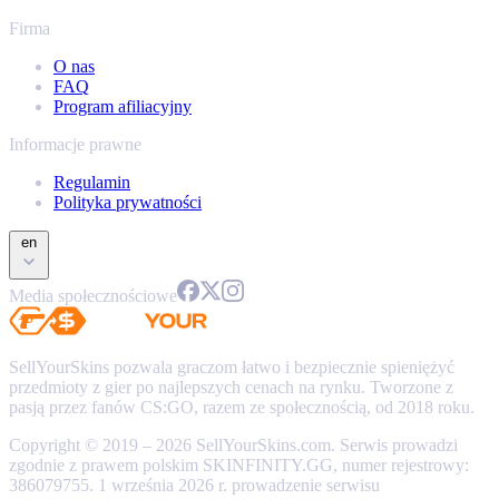
Firma
O nas
FAQ
Program afiliacyjny
Informacje prawne
Regulamin
Polityka prywatności
en
Media społecznościowe
SellYourSkins pozwala graczom łatwo i bezpiecznie spieniężyć
przedmioty z gier po najlepszych cenach na rynku. Tworzone z
pasją przez fanów CS:GO, razem ze społecznością, od 2018 roku.
Copyright © 2019 – 2026 SellYourSkins.com. Serwis prowadzi
zgodnie z prawem polskim SKINFINITY.GG, numer rejestrowy:
386079755. 1 września 2026 r. prowadzenie serwisu