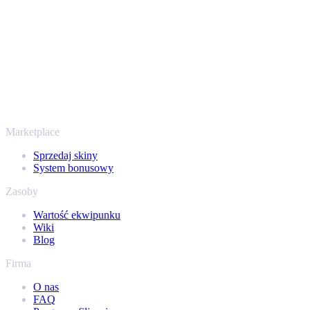
Bezpiecznie i z zaufaniem od 2018 roku
Twoje bezpieczeństwo jest najważniejsze. Każda transakcja przechod
nam setki tysięcy graczy, a na Trustpilocie mamy ocenę „Excellent” 
To nie tylko CS2
Nie chodzi wyłącznie o Counter-Strike. Sprzedasz też skiny i przedm
ekwipunek Steam i sprawdź, ile naprawdę warta jest Twoja kolekcja.
Marketplace
Sprzedaj skiny
System bonusowy
Zasoby
Wartość ekwipunku
Wiki
Blog
Firma
O nas
FAQ