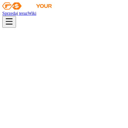
Sprzedaj teraz
Wiki
Wiki
Sir Cholerny Darryl – czaszka | Profesjonaliści
Kolekcja
Agenci operacji Broken Fang