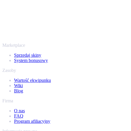
Twoje bezpieczeństwo jest najważniejsze. Każda transakcja przechod
nam setki tysięcy graczy, a na Trustpilocie mamy ocenę „Excellent” 
To nie tylko CS2
Nie chodzi wyłącznie o Counter-Strike. Sprzedasz też skiny i przedm
ekwipunek Steam i sprawdź, ile naprawdę warta jest Twoja kolekcja.
Marketplace
Sprzedaj skiny
System bonusowy
Zasoby
Wartość ekwipunku
Wiki
Blog
Firma
O nas
FAQ
Program afiliacyjny