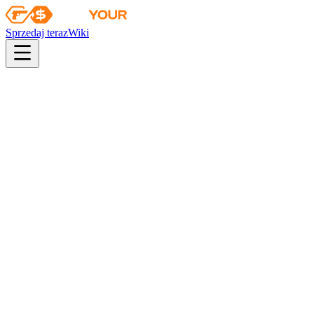
Sprzedaj teraz
Wiki
Wiki
Medyk w stopniu podporucznika | Francuska Żandarmeria Nar
Kolekcja
Agenci operacji Riptide