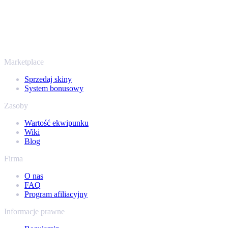
Nie chodzi wyłącznie o Counter-Strike. Sprzedasz też skiny i
przedmioty z Rust, Dota 2 i Team Fortress 2 - wszystko w jednym
miejscu, z tymi samymi ofertami od ręki i szybką wypłatą. Połącz
swój ekwipunek Steam i sprawdź, ile naprawdę warta jest Twoja
kolekcja.
Marketplace
Sprzedaj skiny
System bonusowy
Zasoby
Wartość ekwipunku
Wiki
Blog
Firma
O nas
FAQ
Program afiliacyjny
Informacje prawne