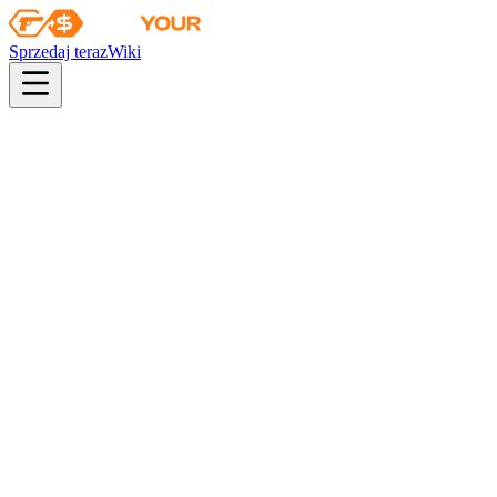
Sprzedaj teraz
Wiki
Wiki
Zestaw pamiątkowy z BLAST.tv Austin 2025 – Train
Kolekcja
Kolekcja Train 2025
Szanse
industrial quality
38
%