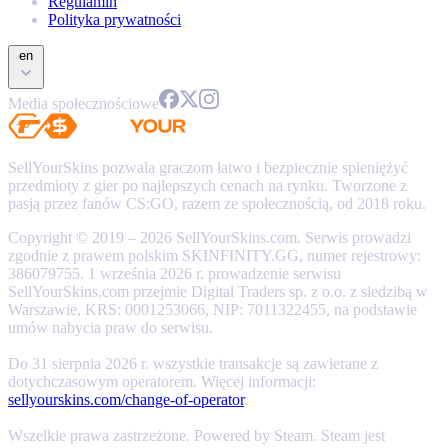
Regulamin
Polityka prywatności
en
Media społecznościowe
SellYourSkins pozwala graczom łatwo i bezpiecznie spieniężyć
przedmioty z gier po najlepszych cenach na rynku. Tworzone z
pasją przez fanów CS:GO, razem ze społecznością, od 2018 roku.
Copyright © 2019 – 2026 SellYourSkins.com. Serwis prowadzi
zgodnie z prawem polskim SKINFINITY.GG, numer rejestrowy:
386079755. 1 września 2026 r. prowadzenie serwisu
SellYourSkins.com przejmie Digital Traders sp. z o.o. z siedzibą w
Warszawie, KRS: 0001253066, NIP: 7011322455, na podstawie
umów nabycia praw do serwisu.
Do 31 sierpnia 2026 r. wszystkie transakcje są zawierane z
dotychczasowym operatorem. Więcej informacji:
sellyourskins.com/change-of-operator
.
Wszelkie prawa zastrzeżone. Powered by Steam. Steam jest