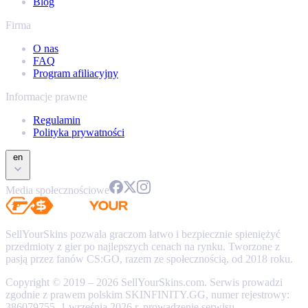
Blog
Firma
O nas
FAQ
Program afiliacyjny
Informacje prawne
Regulamin
Polityka prywatności
en
Media społecznościowe
SellYourSkins pozwala graczom łatwo i bezpiecznie spieniężyć
przedmioty z gier po najlepszych cenach na rynku. Tworzone z
pasją przez fanów CS:GO, razem ze społecznością, od 2018 roku.
Copyright © 2019 – 2026 SellYourSkins.com. Serwis prowadzi
zgodnie z prawem polskim SKINFINITY.GG, numer rejestrowy:
386079755. 1 września 2026 r. prowadzenie serwisu