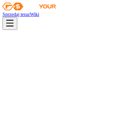
Sprzedaj teraz
Wiki
pistol
rifle
heavy
smg
melee
gloves
zeus
Wiki
AK-47
AK-47 | Neonowy jeździec