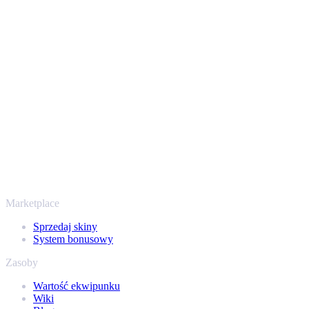
Bezpiecznie i z zaufaniem od 2018 roku
Twoje bezpieczeństwo jest najważniejsze. Każda transakcja
przechodzi przez zweryfikowane boty Steam i szyfrowane
połączenia, więc Twoje przedmioty i wypłata są chronione od
początku do końca. Zaufały nam setki tysięcy graczy, a na
Trustpilocie mamy ocenę „Excellent” - SellYourSkins to bezpieczny
sposób na wypłatę już od 2018 roku.
To nie tylko CS2
Nie chodzi wyłącznie o Counter-Strike. Sprzedasz też skiny i
przedmioty z Rust, Dota 2 i Team Fortress 2 - wszystko w jednym
miejscu, z tymi samymi ofertami od ręki i szybką wypłatą. Połącz
swój ekwipunek Steam i sprawdź, ile naprawdę warta jest Twoja
kolekcja.
Marketplace
Sprzedaj skiny
System bonusowy
Zasoby
Wartość ekwipunku
Wiki