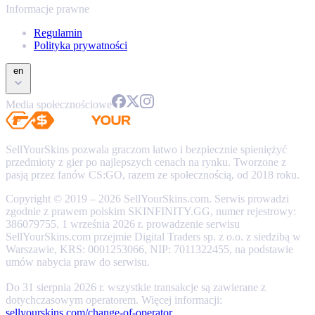
Informacje prawne
Regulamin
Polityka prywatności
en
Media społecznościowe
SellYourSkins pozwala graczom łatwo i bezpiecznie spieniężyć
przedmioty z gier po najlepszych cenach na rynku. Tworzone z
pasją przez fanów CS:GO, razem ze społecznością, od 2018 roku.
Copyright © 2019 – 2026 SellYourSkins.com. Serwis prowadzi
zgodnie z prawem polskim SKINFINITY.GG, numer rejestrowy:
386079755. 1 września 2026 r. prowadzenie serwisu
SellYourSkins.com przejmie Digital Traders sp. z o.o. z siedzibą w
Warszawie, KRS: 0001253066, NIP: 7011322455, na podstawie
umów nabycia praw do serwisu.
Do 31 sierpnia 2026 r. wszystkie transakcje są zawierane z
dotychczasowym operatorem. Więcej informacji:
sellyourskins.com/change-of-operator
.