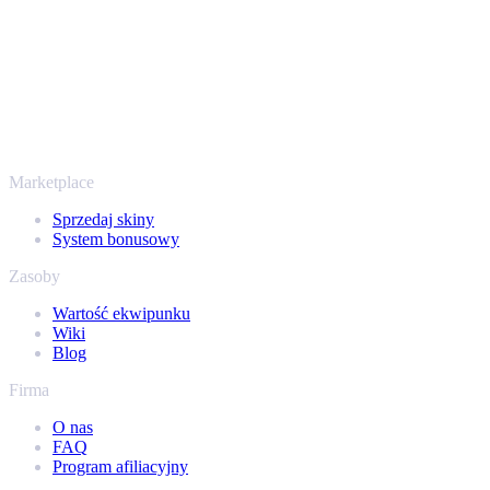
sposób na wypłatę już od 2018 roku.
To nie tylko CS2
Nie chodzi wyłącznie o Counter-Strike. Sprzedasz też skiny i
przedmioty z Rust, Dota 2 i Team Fortress 2 - wszystko w jednym
miejscu, z tymi samymi ofertami od ręki i szybką wypłatą. Połącz
swój ekwipunek Steam i sprawdź, ile naprawdę warta jest Twoja
kolekcja.
Marketplace
Sprzedaj skiny
System bonusowy
Zasoby
Wartość ekwipunku
Wiki
Blog
Firma
O nas
FAQ
Program afiliacyjny