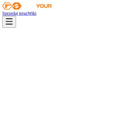
Sprzedaj teraz
Wiki
pistol
rifle
heavy
smg
melee
gloves
zeus
Wiki
AK-47
AK-47 | Olive Polycam