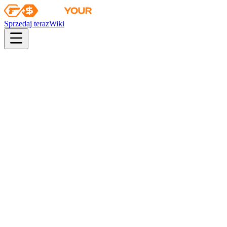
Sprzedaj teraz
Wiki
pistol
rifle
heavy
smg
melee
gloves
zeus
Wiki
AUG
AUG | Dostęp swobodny