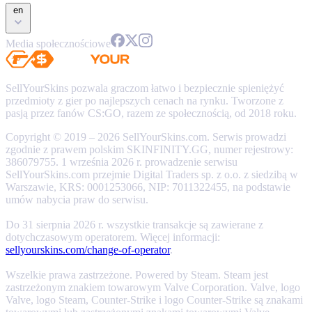
en
Media społecznościowe
SellYourSkins pozwala graczom łatwo i bezpiecznie spieniężyć
przedmioty z gier po najlepszych cenach na rynku. Tworzone z
pasją przez fanów CS:GO, razem ze społecznością, od 2018 roku.
Copyright © 2019 – 2026 SellYourSkins.com. Serwis prowadzi
zgodnie z prawem polskim SKINFINITY.GG, numer rejestrowy:
386079755. 1 września 2026 r. prowadzenie serwisu
SellYourSkins.com przejmie Digital Traders sp. z o.o. z siedzibą w
Warszawie, KRS: 0001253066, NIP: 7011322455, na podstawie
umów nabycia praw do serwisu.
Do 31 sierpnia 2026 r. wszystkie transakcje są zawierane z
dotychczasowym operatorem. Więcej informacji:
sellyourskins.com/change-of-operator
.
Wszelkie prawa zastrzeżone. Powered by Steam. Steam jest
zastrzeżonym znakiem towarowym Valve Corporation. Valve, logo
Valve, logo Steam, Counter-Strike i logo Counter-Strike są znakami