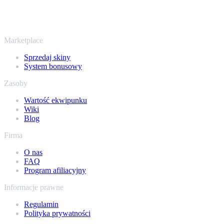
przedmioty z Rust, Dota 2 i Team Fortress 2 - wszystko w jednym
miejscu, z tymi samymi ofertami od ręki i szybką wypłatą. Połącz
swój ekwipunek Steam i sprawdź, ile naprawdę warta jest Twoja
kolekcja.
Marketplace
Sprzedaj skiny
System bonusowy
Zasoby
Wartość ekwipunku
Wiki
Blog
Firma
O nas
FAQ
Program afiliacyjny
Informacje prawne
Regulamin
Polityka prywatności