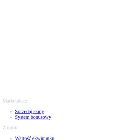
Zamień swój ekwipunek CS2 na prawdziwe pieniądze w kilka minut. Wyb
sprawia, że wypłata za przedmioty z Counter-Strike jest szybka, pros
Najlepsze ceny, szybka wypłata
Monitorujemy rynek przez całą dobę, żeby zaproponować Ci uczciwą i
bankowy i krypto - i odbierz pieniądze prosto na swoje konto. Bez ukr
Bezpiecznie i z zaufaniem od 2018 roku
Twoje bezpieczeństwo jest najważniejsze. Każda transakcja przechod
nam setki tysięcy graczy, a na Trustpilocie mamy ocenę „Excellent” 
To nie tylko CS2
Nie chodzi wyłącznie o Counter-Strike. Sprzedasz też skiny i przedm
ekwipunek Steam i sprawdź, ile naprawdę warta jest Twoja kolekcja.
Marketplace
Sprzedaj skiny
System bonusowy
Zasoby
Wartość ekwipunku