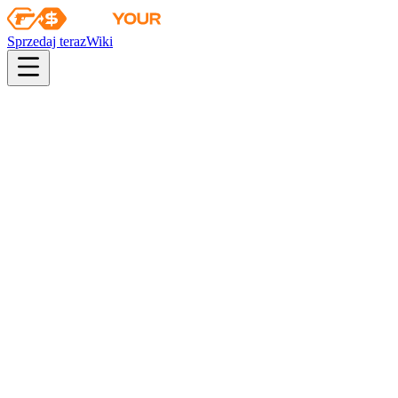
Sprzedaj teraz
Wiki
pistol
rifle
heavy
smg
melee
gloves
zeus
Wiki
Butterfly Knife
★ Butterfly Knife | Lore