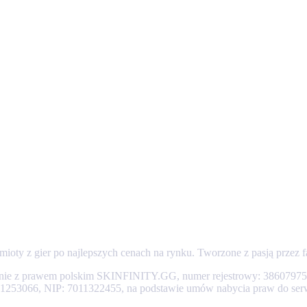
mioty z gier po najlepszych cenach na rynku. Tworzone z pasją przez
nie z prawem polskim SKINFINITY.GG, numer rejestrowy: 386079755.
0001253066, NIP: 7011322455, na podstawie umów nabycia praw do ser