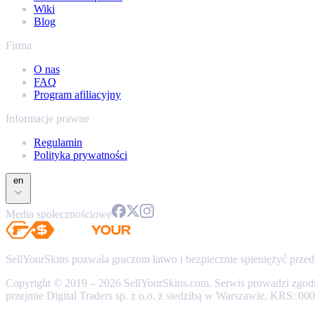
Wiki
Blog
Firma
O nas
FAQ
Program afiliacyjny
Informacje prawne
Regulamin
Polityka prywatności
en
Media społecznościowe
SellYourSkins pozwala graczom łatwo i bezpiecznie spieniężyć przed
Copyright © 2019 – 2026 SellYourSkins.com. Serwis prowadzi zgod
przejmie Digital Traders sp. z o.o. z siedzibą w Warszawie, KRS: 