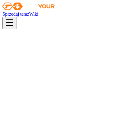
Sprzedaj teraz
Wiki
pistol
rifle
heavy
smg
melee
gloves
zeus
Wiki
CZ75-Auto
CZ75-Auto | Eco