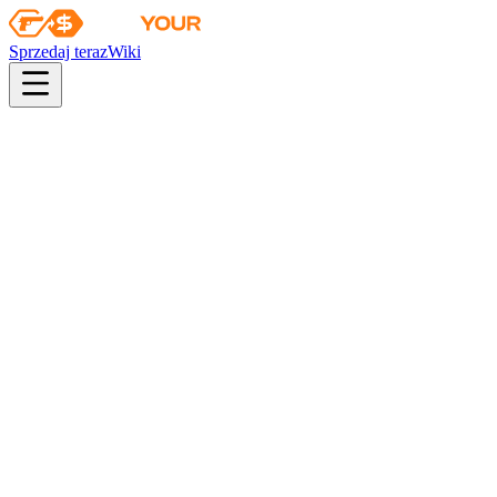
Sprzedaj teraz
Wiki
pistol
rifle
heavy
smg
melee
gloves
zeus
Wiki
Desert Eagle
Desert Eagle | Sztorm o zachodzie słońca 壱