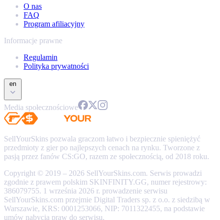
O nas
FAQ
Program afiliacyjny
Informacje prawne
Regulamin
Polityka prywatności
en
Media społecznościowe
SellYourSkins pozwala graczom łatwo i bezpiecznie spieniężyć
przedmioty z gier po najlepszych cenach na rynku. Tworzone z
pasją przez fanów CS:GO, razem ze społecznością, od 2018 roku.
Copyright © 2019 – 2026 SellYourSkins.com. Serwis prowadzi
zgodnie z prawem polskim SKINFINITY.GG, numer rejestrowy:
386079755. 1 września 2026 r. prowadzenie serwisu
SellYourSkins.com przejmie Digital Traders sp. z o.o. z siedzibą w
Warszawie, KRS: 0001253066, NIP: 7011322455, na podstawie
umów nabycia praw do serwisu.