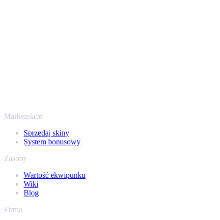
przechodzi przez zweryfikowane boty Steam i szyfrowane
połączenia, więc Twoje przedmioty i wypłata są chronione od
początku do końca. Zaufały nam setki tysięcy graczy, a na
Trustpilocie mamy ocenę „Excellent” - SellYourSkins to bezpieczny
sposób na wypłatę już od 2018 roku.
To nie tylko CS2
Nie chodzi wyłącznie o Counter-Strike. Sprzedasz też skiny i
przedmioty z Rust, Dota 2 i Team Fortress 2 - wszystko w jednym
miejscu, z tymi samymi ofertami od ręki i szybką wypłatą. Połącz
swój ekwipunek Steam i sprawdź, ile naprawdę warta jest Twoja
kolekcja.
Marketplace
Sprzedaj skiny
System bonusowy
Zasoby
Wartość ekwipunku
Wiki
Blog
Firma