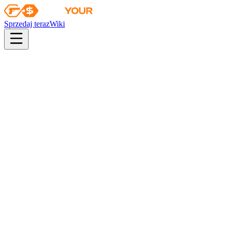
Sprzedaj teraz
Wiki
pistol
rifle
heavy
smg
melee
gloves
zeus
Wiki
Falchion Knife
Nóż falcjon (★) | Autotronika