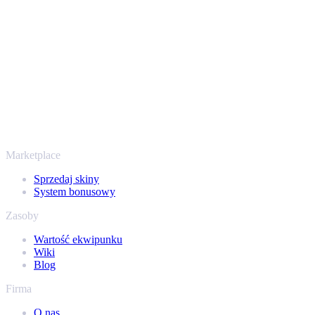
połączenia, więc Twoje przedmioty i wypłata są chronione od
początku do końca. Zaufały nam setki tysięcy graczy, a na
Trustpilocie mamy ocenę „Excellent” - SellYourSkins to bezpieczny
sposób na wypłatę już od 2018 roku.
To nie tylko CS2
Nie chodzi wyłącznie o Counter-Strike. Sprzedasz też skiny i
przedmioty z Rust, Dota 2 i Team Fortress 2 - wszystko w jednym
miejscu, z tymi samymi ofertami od ręki i szybką wypłatą. Połącz
swój ekwipunek Steam i sprawdź, ile naprawdę warta jest Twoja
kolekcja.
Marketplace
Sprzedaj skiny
System bonusowy
Zasoby
Wartość ekwipunku
Wiki
Blog
Firma
O nas