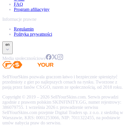
FAQ
Program afiliacyjny
Informacje prawne
Regulamin
Polityka prywatności
en
Media społecznościowe
SellYourSkins pozwala graczom łatwo i bezpiecznie spieniężyć
przedmioty z gier po najlepszych cenach na rynku. Tworzone z
pasją przez fanów CS:GO, razem ze społecznością, od 2018 roku.
Copyright © 2019 – 2026 SellYourSkins.com. Serwis prowadzi
zgodnie z prawem polskim SKINFINITY.GG, numer rejestrowy:
386079755. 1 września 2026 r. prowadzenie serwisu
SellYourSkins.com przejmie Digital Traders sp. z o.o. z siedzibą w
Warszawie, KRS: 0001253066, NIP: 7011322455, na podstawie
umów nabycia praw do serwisu.