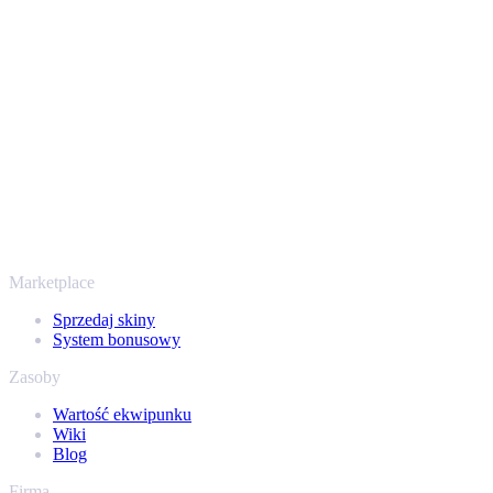
Twoje bezpieczeństwo jest najważniejsze. Każda transakcja
przechodzi przez zweryfikowane boty Steam i szyfrowane
połączenia, więc Twoje przedmioty i wypłata są chronione od
początku do końca. Zaufały nam setki tysięcy graczy, a na
Trustpilocie mamy ocenę „Excellent” - SellYourSkins to bezpieczny
sposób na wypłatę już od 2018 roku.
To nie tylko CS2
Nie chodzi wyłącznie o Counter-Strike. Sprzedasz też skiny i
przedmioty z Rust, Dota 2 i Team Fortress 2 - wszystko w jednym
miejscu, z tymi samymi ofertami od ręki i szybką wypłatą. Połącz
swój ekwipunek Steam i sprawdź, ile naprawdę warta jest Twoja
kolekcja.
Marketplace
Sprzedaj skiny
System bonusowy
Zasoby
Wartość ekwipunku
Wiki
Blog
Firma