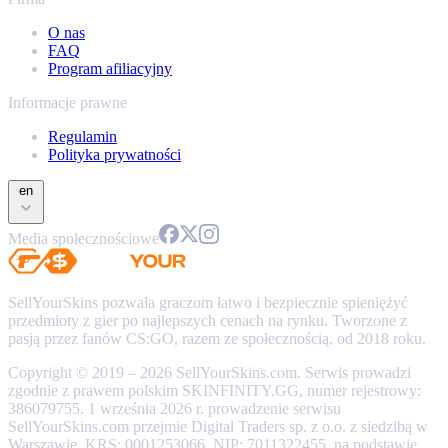
O nas
FAQ
Program afiliacyjny
Informacje prawne
Regulamin
Polityka prywatności
en
Media społecznościowe
SellYourSkins pozwala graczom łatwo i bezpiecznie spieniężyć
przedmioty z gier po najlepszych cenach na rynku. Tworzone z
pasją przez fanów CS:GO, razem ze społecznością, od 2018 roku.
Copyright © 2019 – 2026 SellYourSkins.com. Serwis prowadzi
zgodnie z prawem polskim SKINFINITY.GG, numer rejestrowy:
386079755. 1 września 2026 r. prowadzenie serwisu
SellYourSkins.com przejmie Digital Traders sp. z o.o. z siedzibą w
Warszawie, KRS: 0001253066, NIP: 7011322455, na podstawie