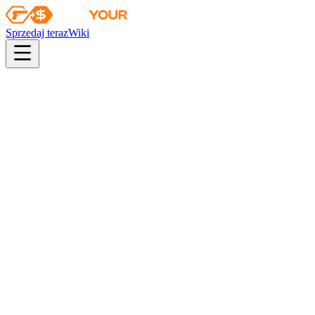
Sprzedaj teraz
Wiki
pistol
rifle
heavy
smg
melee
gloves
zeus
Wiki
Huntsman Knife
Nóż myśliwski (★) | Rękodzieło