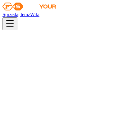
Sprzedaj teraz
Wiki
pistol
rifle
heavy
smg
melee
gloves
zeus
Wiki
M4A4
M4A4 | Ryzyko napromieniowania