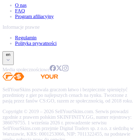
O nas
FAQ
Program afiliacyjny
Informacje prawne
Regulamin
Polityka prywatności
en
Media społecznościowe
SellYourSkins pozwala graczom łatwo i bezpiecznie spieniężyć
przedmioty z gier po najlepszych cenach na rynku. Tworzone z
pasją przez fanów CS:GO, razem ze społecznością, od 2018 roku.
Copyright © 2019 – 2026 SellYourSkins.com. Serwis prowadzi
zgodnie z prawem polskim SKINFINITY.GG, numer rejestrowy:
386079755. 1 września 2026 r. prowadzenie serwisu
SellYourSkins.com przejmie Digital Traders sp. z o.o. z siedzibą w
Warszawie, KRS: 0001253066, NIP: 7011322455, na podstawie
umów nabycia praw do serwisu.