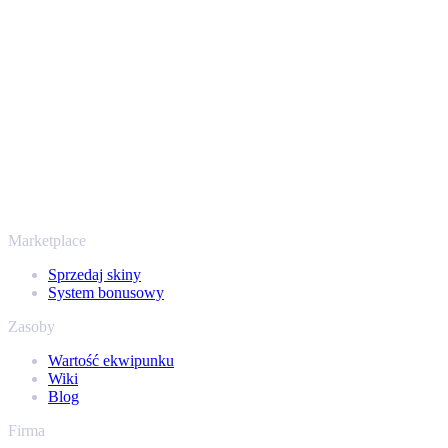
przechodzi przez zweryfikowane boty Steam i szyfrowane
połączenia, więc Twoje przedmioty i wypłata są chronione od
początku do końca. Zaufały nam setki tysięcy graczy, a na
Trustpilocie mamy ocenę „Excellent” - SellYourSkins to bezpieczny
sposób na wypłatę już od 2018 roku.
To nie tylko CS2
Nie chodzi wyłącznie o Counter-Strike. Sprzedasz też skiny i
przedmioty z Rust, Dota 2 i Team Fortress 2 - wszystko w jednym
miejscu, z tymi samymi ofertami od ręki i szybką wypłatą. Połącz
swój ekwipunek Steam i sprawdź, ile naprawdę warta jest Twoja
kolekcja.
Marketplace
Sprzedaj skiny
System bonusowy
Zasoby
Wartość ekwipunku
Wiki
Blog
Firma