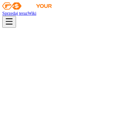
Sprzedaj teraz
Wiki
pistol
rifle
heavy
smg
melee
gloves
zeus
Wiki
MAC-10
MAC-10 | Krewki kot