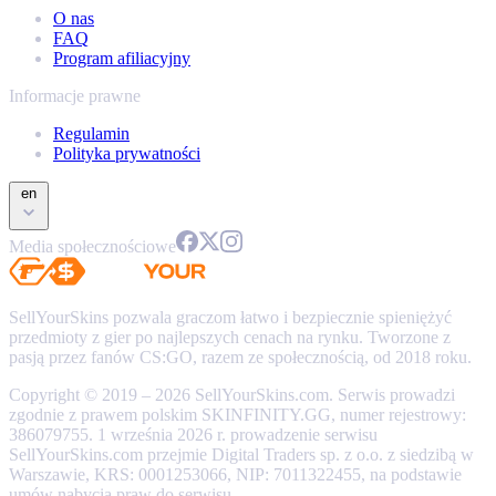
O nas
FAQ
Program afiliacyjny
Informacje prawne
Regulamin
Polityka prywatności
en
Media społecznościowe
SellYourSkins pozwala graczom łatwo i bezpiecznie spieniężyć
przedmioty z gier po najlepszych cenach na rynku. Tworzone z
pasją przez fanów CS:GO, razem ze społecznością, od 2018 roku.
Copyright © 2019 – 2026 SellYourSkins.com. Serwis prowadzi
zgodnie z prawem polskim SKINFINITY.GG, numer rejestrowy:
386079755. 1 września 2026 r. prowadzenie serwisu
SellYourSkins.com przejmie Digital Traders sp. z o.o. z siedzibą w
Warszawie, KRS: 0001253066, NIP: 7011322455, na podstawie
umów nabycia praw do serwisu.