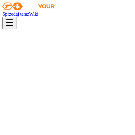
Sprzedaj teraz
Wiki
pistol
rifle
heavy
smg
melee
gloves
zeus
Wiki
MAC-10
MAC-10 | Disco Tech