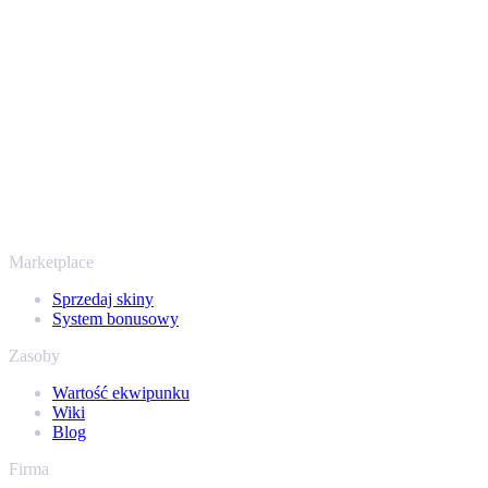
przechodzi przez zweryfikowane boty Steam i szyfrowane
połączenia, więc Twoje przedmioty i wypłata są chronione od
początku do końca. Zaufały nam setki tysięcy graczy, a na
Trustpilocie mamy ocenę „Excellent” - SellYourSkins to bezpieczny
sposób na wypłatę już od 2018 roku.
To nie tylko CS2
Nie chodzi wyłącznie o Counter-Strike. Sprzedasz też skiny i
przedmioty z Rust, Dota 2 i Team Fortress 2 - wszystko w jednym
miejscu, z tymi samymi ofertami od ręki i szybką wypłatą. Połącz
swój ekwipunek Steam i sprawdź, ile naprawdę warta jest Twoja
kolekcja.
Marketplace
Sprzedaj skiny
System bonusowy
Zasoby
Wartość ekwipunku
Wiki
Blog
Firma