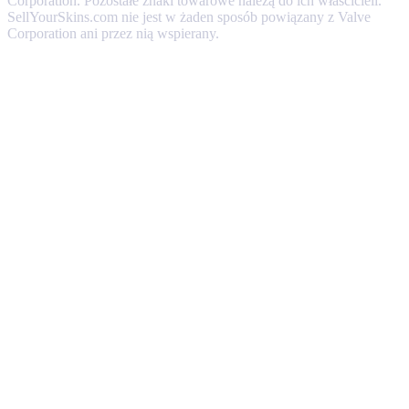
Corporation. Pozostałe znaki towarowe należą do ich właścicieli.
SellYourSkins.com nie jest w żaden sposób powiązany z Valve
Corporation ani przez nią wspierany.