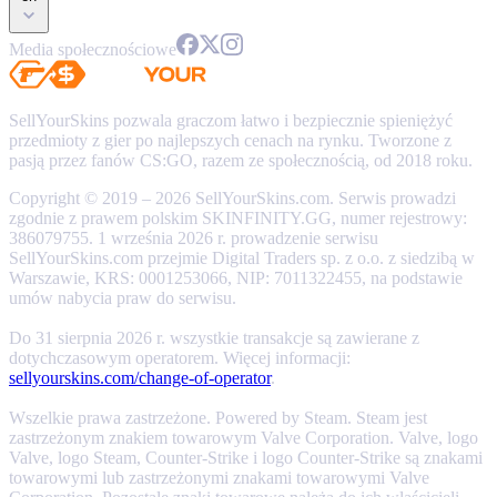
Media społecznościowe
SellYourSkins pozwala graczom łatwo i bezpiecznie spieniężyć
przedmioty z gier po najlepszych cenach na rynku. Tworzone z
pasją przez fanów CS:GO, razem ze społecznością, od 2018 roku.
Copyright © 2019 – 2026 SellYourSkins.com. Serwis prowadzi
zgodnie z prawem polskim SKINFINITY.GG, numer rejestrowy:
386079755. 1 września 2026 r. prowadzenie serwisu
SellYourSkins.com przejmie Digital Traders sp. z o.o. z siedzibą w
Warszawie, KRS: 0001253066, NIP: 7011322455, na podstawie
umów nabycia praw do serwisu.
Do 31 sierpnia 2026 r. wszystkie transakcje są zawierane z
dotychczasowym operatorem. Więcej informacji:
sellyourskins.com/change-of-operator
.
Wszelkie prawa zastrzeżone. Powered by Steam. Steam jest
zastrzeżonym znakiem towarowym Valve Corporation. Valve, logo
Valve, logo Steam, Counter-Strike i logo Counter-Strike są znakami
towarowymi lub zastrzeżonymi znakami towarowymi Valve