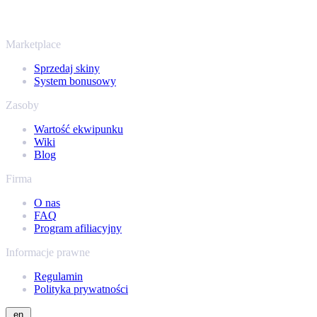
miejscu, z tymi samymi ofertami od ręki i szybką wypłatą. Połącz
swój ekwipunek Steam i sprawdź, ile naprawdę warta jest Twoja
kolekcja.
Marketplace
Sprzedaj skiny
System bonusowy
Zasoby
Wartość ekwipunku
Wiki
Blog
Firma
O nas
FAQ
Program afiliacyjny
Informacje prawne
Regulamin
Polityka prywatności
en