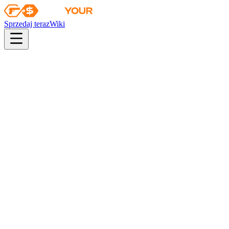
Sprzedaj teraz
Wiki
pistol
rifle
heavy
smg
melee
gloves
zeus
Wiki
MAC-10
MAC-10 | Sienna Damask