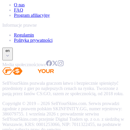
O nas
FAQ
Program afiliacyjny
Informacje prawne
Regulamin
Polityka prywatności
en
Media społecznościowe
SellYourSkins pozwala graczom łatwo i bezpiecznie spieniężyć
przedmioty z gier po najlepszych cenach na rynku. Tworzone z
pasją przez fanów CS:GO, razem ze społecznością, od 2018 roku.
Copyright © 2019 – 2026 SellYourSkins.com. Serwis prowadzi
zgodnie z prawem polskim SKINFINITY.GG, numer rejestrowy:
386079755. 1 września 2026 r. prowadzenie serwisu
SellYourSkins.com przejmie Digital Traders sp. z o.o. z siedzibą w
Warszawie, KRS: 0001253066, NIP: 7011322455, na podstawie
umów nabycia praw do serwisu.