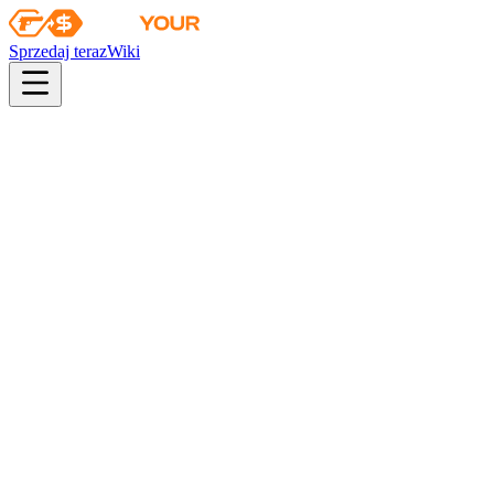
Sprzedaj teraz
Wiki
pistol
rifle
heavy
smg
melee
gloves
zeus
Wiki
MAC-10
MAC-10 | Koci łowca