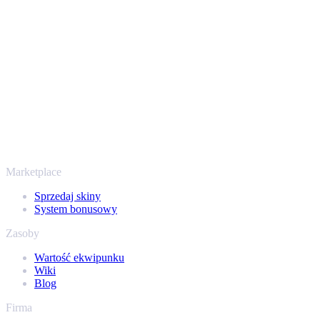
przechodzi przez zweryfikowane boty Steam i szyfrowane
połączenia, więc Twoje przedmioty i wypłata są chronione od
początku do końca. Zaufały nam setki tysięcy graczy, a na
Trustpilocie mamy ocenę „Excellent” - SellYourSkins to bezpieczny
sposób na wypłatę już od 2018 roku.
To nie tylko CS2
Nie chodzi wyłącznie o Counter-Strike. Sprzedasz też skiny i
przedmioty z Rust, Dota 2 i Team Fortress 2 - wszystko w jednym
miejscu, z tymi samymi ofertami od ręki i szybką wypłatą. Połącz
swój ekwipunek Steam i sprawdź, ile naprawdę warta jest Twoja
kolekcja.
Marketplace
Sprzedaj skiny
System bonusowy
Zasoby
Wartość ekwipunku
Wiki
Blog
Firma