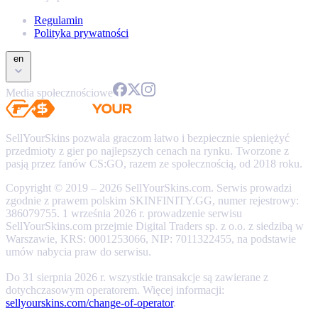
Regulamin
Polityka prywatności
en
Media społecznościowe
SellYourSkins pozwala graczom łatwo i bezpiecznie spieniężyć
przedmioty z gier po najlepszych cenach na rynku. Tworzone z
pasją przez fanów CS:GO, razem ze społecznością, od 2018 roku.
Copyright © 2019 – 2026 SellYourSkins.com. Serwis prowadzi
zgodnie z prawem polskim SKINFINITY.GG, numer rejestrowy:
386079755. 1 września 2026 r. prowadzenie serwisu
SellYourSkins.com przejmie Digital Traders sp. z o.o. z siedzibą w
Warszawie, KRS: 0001253066, NIP: 7011322455, na podstawie
umów nabycia praw do serwisu.
Do 31 sierpnia 2026 r. wszystkie transakcje są zawierane z
dotychczasowym operatorem. Więcej informacji:
sellyourskins.com/change-of-operator
.