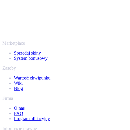
To nie tylko CS2
Nie chodzi wyłącznie o Counter-Strike. Sprzedasz też skiny i
przedmioty z Rust, Dota 2 i Team Fortress 2 - wszystko w jednym
miejscu, z tymi samymi ofertami od ręki i szybką wypłatą. Połącz
swój ekwipunek Steam i sprawdź, ile naprawdę warta jest Twoja
kolekcja.
Marketplace
Sprzedaj skiny
System bonusowy
Zasoby
Wartość ekwipunku
Wiki
Blog
Firma
O nas
FAQ
Program afiliacyjny
Informacje prawne