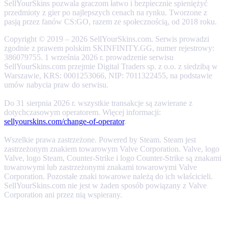
SellYourSkins pozwala graczom łatwo i bezpiecznie spieniężyć
przedmioty z gier po najlepszych cenach na rynku. Tworzone z
pasją przez fanów CS:GO, razem ze społecznością, od 2018 roku.
Copyright © 2019 – 2026 SellYourSkins.com. Serwis prowadzi
zgodnie z prawem polskim SKINFINITY.GG, numer rejestrowy:
386079755. 1 września 2026 r. prowadzenie serwisu
SellYourSkins.com przejmie Digital Traders sp. z o.o. z siedzibą w
Warszawie, KRS: 0001253066, NIP: 7011322455, na podstawie
umów nabycia praw do serwisu.
Do 31 sierpnia 2026 r. wszystkie transakcje są zawierane z
dotychczasowym operatorem. Więcej informacji:
sellyourskins.com/change-of-operator
.
Wszelkie prawa zastrzeżone. Powered by Steam. Steam jest
zastrzeżonym znakiem towarowym Valve Corporation. Valve, logo
Valve, logo Steam, Counter-Strike i logo Counter-Strike są znakami
towarowymi lub zastrzeżonymi znakami towarowymi Valve
Corporation. Pozostałe znaki towarowe należą do ich właścicieli.
SellYourSkins.com nie jest w żaden sposób powiązany z Valve
Corporation ani przez nią wspierany.