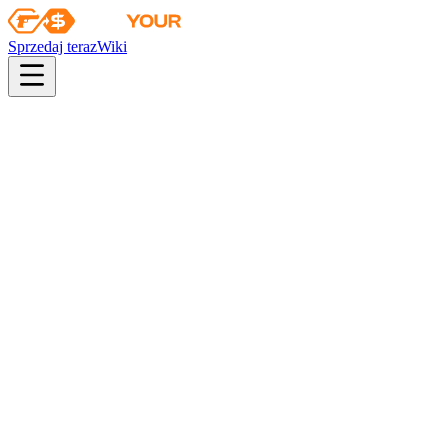
Sprzedaj teraz
Wiki
pistol
rifle
heavy
smg
melee
gloves
zeus
Wiki
MAC-10
MAC-10 | Strats