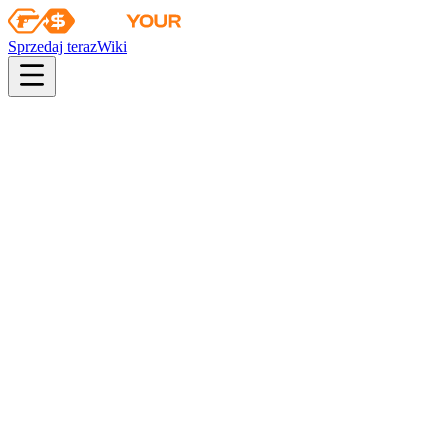
Sprzedaj teraz
Wiki
pistol
rifle
heavy
smg
melee
gloves
zeus
Wiki
MAC-10
MAC-10 | Strategie