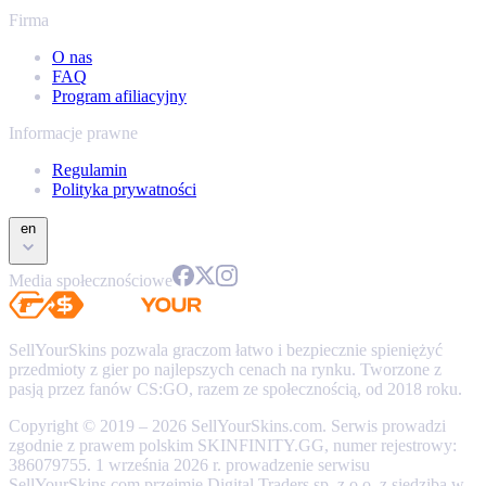
Firma
O nas
FAQ
Program afiliacyjny
Informacje prawne
Regulamin
Polityka prywatności
en
Media społecznościowe
SellYourSkins pozwala graczom łatwo i bezpiecznie spieniężyć
przedmioty z gier po najlepszych cenach na rynku. Tworzone z
pasją przez fanów CS:GO, razem ze społecznością, od 2018 roku.
Copyright © 2019 – 2026 SellYourSkins.com. Serwis prowadzi
zgodnie z prawem polskim SKINFINITY.GG, numer rejestrowy:
386079755. 1 września 2026 r. prowadzenie serwisu
SellYourSkins.com przejmie Digital Traders sp. z o.o. z siedzibą w