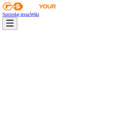
Sprzedaj teraz
Wiki
pistol
rifle
heavy
smg
melee
gloves
zeus
Wiki
MAC-10
MAC-10 | Miejski DDPAT