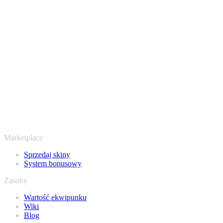
Twoje bezpieczeństwo jest najważniejsze. Każda transakcja
przechodzi przez zweryfikowane boty Steam i szyfrowane
połączenia, więc Twoje przedmioty i wypłata są chronione od
początku do końca. Zaufały nam setki tysięcy graczy, a na
Trustpilocie mamy ocenę „Excellent” - SellYourSkins to bezpieczny
sposób na wypłatę już od 2018 roku.
To nie tylko CS2
Nie chodzi wyłącznie o Counter-Strike. Sprzedasz też skiny i
przedmioty z Rust, Dota 2 i Team Fortress 2 - wszystko w jednym
miejscu, z tymi samymi ofertami od ręki i szybką wypłatą. Połącz
swój ekwipunek Steam i sprawdź, ile naprawdę warta jest Twoja
kolekcja.
Marketplace
Sprzedaj skiny
System bonusowy
Zasoby
Wartość ekwipunku
Wiki
Blog