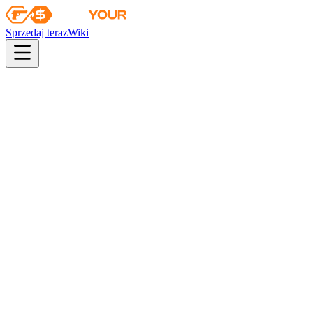
Sprzedaj teraz
Wiki
pistol
rifle
heavy
smg
melee
gloves
zeus
Wiki
Moto Gloves
Rękawice motocyklisty (★) | Transport