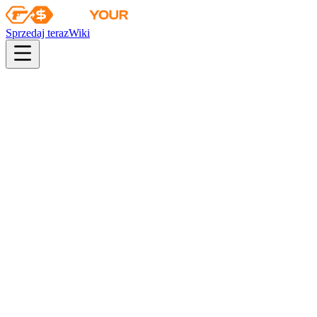
Sprzedaj teraz
Wiki
pistol
rifle
heavy
smg
melee
gloves
zeus
Wiki
Navaja Knife
Navaja (★) | Stal nawęglana