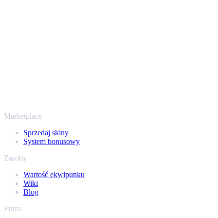
przechodzi przez zweryfikowane boty Steam i szyfrowane
połączenia, więc Twoje przedmioty i wypłata są chronione od
początku do końca. Zaufały nam setki tysięcy graczy, a na
Trustpilocie mamy ocenę „Excellent” - SellYourSkins to bezpieczny
sposób na wypłatę już od 2018 roku.
To nie tylko CS2
Nie chodzi wyłącznie o Counter-Strike. Sprzedasz też skiny i
przedmioty z Rust, Dota 2 i Team Fortress 2 - wszystko w jednym
miejscu, z tymi samymi ofertami od ręki i szybką wypłatą. Połącz
swój ekwipunek Steam i sprawdź, ile naprawdę warta jest Twoja
kolekcja.
Marketplace
Sprzedaj skiny
System bonusowy
Zasoby
Wartość ekwipunku
Wiki
Blog
Firma