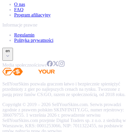
O nas
FAQ
Program afiliacyjny
Informacje prawne
Regulamin
Polityka prywatności
en
Media społecznościowe
SellYourSkins pozwala graczom łatwo i bezpiecznie spieniężyć
przedmioty z gier po najlepszych cenach na rynku. Tworzone z
pasją przez fanów CS:GO, razem ze społecznością, od 2018 roku.
Copyright © 2019 – 2026 SellYourSkins.com. Serwis prowadzi
zgodnie z prawem polskim SKINFINITY.GG, numer rejestrowy:
386079755. 1 września 2026 r. prowadzenie serwisu
SellYourSkins.com przejmie Digital Traders sp. z o.o. z siedzibą w
Warszawie, KRS: 0001253066, NIP: 7011322455, na podstawie
umów nabycia praw do serwisu.