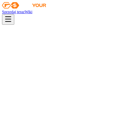
Sprzedaj teraz
Wiki
pistol
rifle
heavy
smg
melee
gloves
zeus
Wiki
P2000
P2000 | Amber Fade