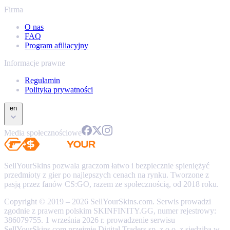
Firma
O nas
FAQ
Program afiliacyjny
Informacje prawne
Regulamin
Polityka prywatności
en
Media społecznościowe
SellYourSkins pozwala graczom łatwo i bezpiecznie spieniężyć
przedmioty z gier po najlepszych cenach na rynku. Tworzone z
pasją przez fanów CS:GO, razem ze społecznością, od 2018 roku.
Copyright © 2019 – 2026 SellYourSkins.com. Serwis prowadzi
zgodnie z prawem polskim SKINFINITY.GG, numer rejestrowy:
386079755. 1 września 2026 r. prowadzenie serwisu
SellYourSkins.com przejmie Digital Traders sp. z o.o. z siedzibą w