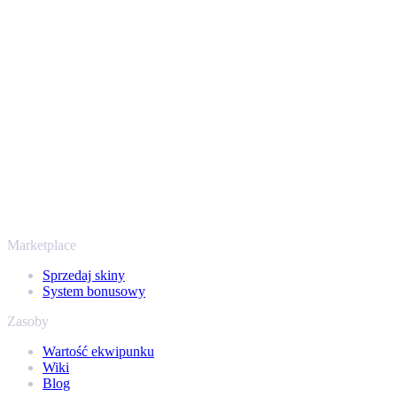
Twoje bezpieczeństwo jest najważniejsze. Każda transakcja
przechodzi przez zweryfikowane boty Steam i szyfrowane
połączenia, więc Twoje przedmioty i wypłata są chronione od
początku do końca. Zaufały nam setki tysięcy graczy, a na
Trustpilocie mamy ocenę „Excellent” - SellYourSkins to bezpieczny
sposób na wypłatę już od 2018 roku.
To nie tylko CS2
Nie chodzi wyłącznie o Counter-Strike. Sprzedasz też skiny i
przedmioty z Rust, Dota 2 i Team Fortress 2 - wszystko w jednym
miejscu, z tymi samymi ofertami od ręki i szybką wypłatą. Połącz
swój ekwipunek Steam i sprawdź, ile naprawdę warta jest Twoja
kolekcja.
Marketplace
Sprzedaj skiny
System bonusowy
Zasoby
Wartość ekwipunku
Wiki
Blog