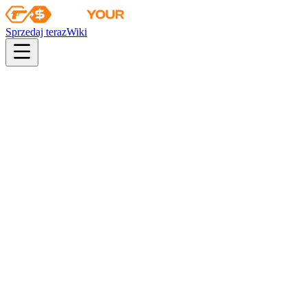
Sprzedaj teraz
Wiki
pistol
rifle
heavy
smg
melee
gloves
zeus
Wiki
P90
P90 | Kakaowy szał