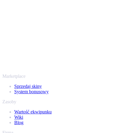
Twoje bezpieczeństwo jest najważniejsze. Każda transakcja
przechodzi przez zweryfikowane boty Steam i szyfrowane
połączenia, więc Twoje przedmioty i wypłata są chronione od
początku do końca. Zaufały nam setki tysięcy graczy, a na
Trustpilocie mamy ocenę „Excellent” - SellYourSkins to bezpieczny
sposób na wypłatę już od 2018 roku.
To nie tylko CS2
Nie chodzi wyłącznie o Counter-Strike. Sprzedasz też skiny i
przedmioty z Rust, Dota 2 i Team Fortress 2 - wszystko w jednym
miejscu, z tymi samymi ofertami od ręki i szybką wypłatą. Połącz
swój ekwipunek Steam i sprawdź, ile naprawdę warta jest Twoja
kolekcja.
Marketplace
Sprzedaj skiny
System bonusowy
Zasoby
Wartość ekwipunku
Wiki
Blog
Firma