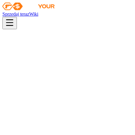
Sprzedaj teraz
Wiki
pistol
rifle
heavy
smg
melee
gloves
zeus
Wiki
Stiletto Knife
Sztylet (★) | Tajga