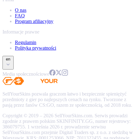
O nas
FAQ
Program afiliacyjny
Informacje prawne
Regulamin
Polityka prywatności
en
Media społecznościowe
SellYourSkins pozwala graczom łatwo i bezpiecznie spieniężyć
przedmioty z gier po najlepszych cenach na rynku. Tworzone z
pasją przez fanów CS:GO, razem ze społecznością, od 2018 roku.
Copyright © 2019 – 2026 SellYourSkins.com. Serwis prowadzi
zgodnie z prawem polskim SKINFINITY.GG, numer rejestrowy:
386079755. 1 września 2026 r. prowadzenie serwisu
SellYourSkins.com przejmie Digital Traders sp. z o.o. z siedzibą w
Warszawie, KRS: 0001253066, NIP: 7011322455, na podstawie