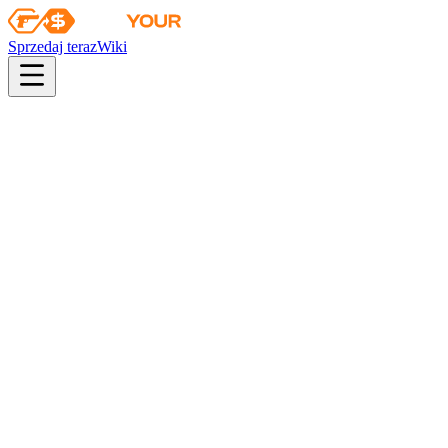
Sprzedaj teraz
Wiki
pistol
rifle
heavy
smg
melee
gloves
zeus
Wiki
UMP-45
UMP-45 | Fallout Warning