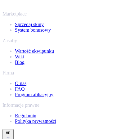
swój ekwipunek Steam i sprawdź, ile naprawdę warta jest Twoja
kolekcja.
Marketplace
Sprzedaj skiny
System bonusowy
Zasoby
Wartość ekwipunku
Wiki
Blog
Firma
O nas
FAQ
Program afiliacyjny
Informacje prawne
Regulamin
Polityka prywatności
en