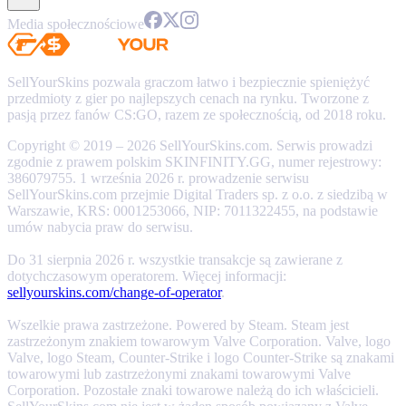
Media społecznościowe
SellYourSkins pozwala graczom łatwo i bezpiecznie spieniężyć
przedmioty z gier po najlepszych cenach na rynku. Tworzone z
pasją przez fanów CS:GO, razem ze społecznością, od 2018 roku.
Copyright © 2019 – 2026 SellYourSkins.com. Serwis prowadzi
zgodnie z prawem polskim SKINFINITY.GG, numer rejestrowy:
386079755. 1 września 2026 r. prowadzenie serwisu
SellYourSkins.com przejmie Digital Traders sp. z o.o. z siedzibą w
Warszawie, KRS: 0001253066, NIP: 7011322455, na podstawie
umów nabycia praw do serwisu.
Do 31 sierpnia 2026 r. wszystkie transakcje są zawierane z
dotychczasowym operatorem. Więcej informacji:
sellyourskins.com/change-of-operator
.
Wszelkie prawa zastrzeżone. Powered by Steam. Steam jest
zastrzeżonym znakiem towarowym Valve Corporation. Valve, logo
Valve, logo Steam, Counter-Strike i logo Counter-Strike są znakami
towarowymi lub zastrzeżonymi znakami towarowymi Valve
Corporation. Pozostałe znaki towarowe należą do ich właścicieli.