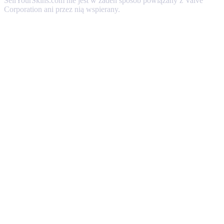
SellYourSkins.com nie jest w żaden sposób powiązany z Valve
Corporation ani przez nią wspierany.