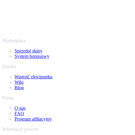
To nie tylko CS2
Nie chodzi wyłącznie o Counter-Strike. Sprzedasz też skiny i
przedmioty z Rust, Dota 2 i Team Fortress 2 - wszystko w jednym
miejscu, z tymi samymi ofertami od ręki i szybką wypłatą. Połącz
swój ekwipunek Steam i sprawdź, ile naprawdę warta jest Twoja
kolekcja.
Marketplace
Sprzedaj skiny
System bonusowy
Zasoby
Wartość ekwipunku
Wiki
Blog
Firma
O nas
FAQ
Program afiliacyjny
Informacje prawne