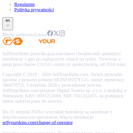
Regulamin
Polityka prywatności
en
Media społecznościowe
SellYourSkins pozwala graczom łatwo i bezpiecznie spieniężyć
przedmioty z gier po najlepszych cenach na rynku. Tworzone z
pasją przez fanów CS:GO, razem ze społecznością, od 2018 roku.
Copyright © 2019 – 2026 SellYourSkins.com. Serwis prowadzi
zgodnie z prawem polskim SKINFINITY.GG, numer rejestrowy:
386079755. 1 września 2026 r. prowadzenie serwisu
SellYourSkins.com przejmie Digital Traders sp. z o.o. z siedzibą w
Warszawie, KRS: 0001253066, NIP: 7011322455, na podstawie
umów nabycia praw do serwisu.
Do 31 sierpnia 2026 r. wszystkie transakcje są zawierane z
dotychczasowym operatorem. Więcej informacji:
sellyourskins.com/change-of-operator
.