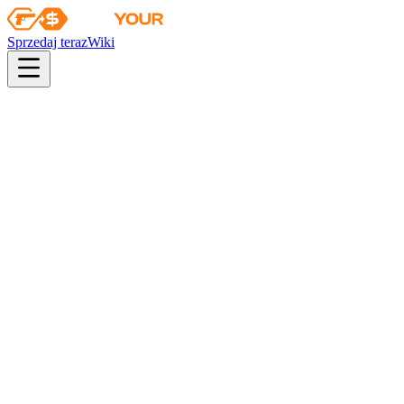
Sprzedaj teraz
Wiki
pistol
rifle
heavy
smg
melee
gloves
zeus
Wiki
Ursus Knife
Ursus (★)