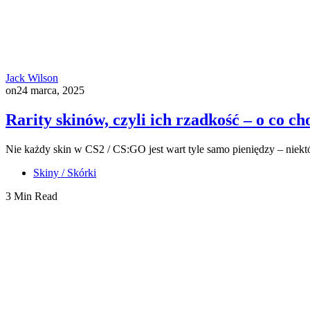
Jack Wilson
on
24 marca, 2025
Rarity skinów, czyli ich rzadkość – o co c
Nie każdy skin w CS2 / CS:GO jest wart tyle samo pieniędzy – niektór
Skiny / Skórki
3 Min Read