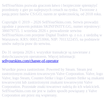
SellYourSkins pozwala graczom łatwo i bezpiecznie spieniężyć
przedmioty z gier po najlepszych cenach na rynku. Tworzone z
pasją przez fanów CS:GO, razem ze społecznością, od 2018 roku.
Copyright © 2019 – 2026 SellYourSkins.com. Serwis prowadzi
zgodnie z prawem polskim SKINFINITY.GG, numer rejestrowy:
386079755. 1 września 2026 r. prowadzenie serwisu
SellYourSkins.com przejmie Digital Traders sp. z o.o. z siedzibą w
Warszawie, KRS: 0001253066, NIP: 7011322455, na podstawie
umów nabycia praw do serwisu.
Do 31 sierpnia 2026 r. wszystkie transakcje są zawierane z
dotychczasowym operatorem. Więcej informacji:
sellyourskins.com/change-of-operator
.
Wszelkie prawa zastrzeżone. Powered by Steam. Steam jest
zastrzeżonym znakiem towarowym Valve Corporation. Valve, logo
Valve, logo Steam, Counter-Strike i logo Counter-Strike są znakami
towarowymi lub zastrzeżonymi znakami towarowymi Valve
Corporation. Pozostałe znaki towarowe należą do ich właścicieli.
SellYourSkins.com nie jest w żaden sposób powiązany z Valve
Corporation ani przez nią wspierany.