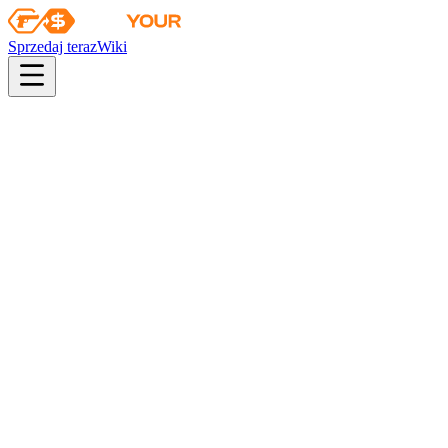
Sprzedaj teraz
Wiki
Wiki
Traper | Partyzantka
Kolekcja
Agenci operacji Riptide