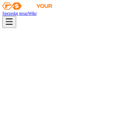
Sprzedaj teraz
Wiki
Wiki
Kolekcja Rewolweru
Kolekcja Rewolweru
Skiny