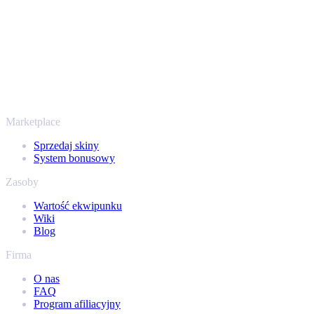
sposób na wypłatę już od 2018 roku.
To nie tylko CS2
Nie chodzi wyłącznie o Counter-Strike. Sprzedasz też skiny i
przedmioty z Rust, Dota 2 i Team Fortress 2 - wszystko w jednym
miejscu, z tymi samymi ofertami od ręki i szybką wypłatą. Połącz
swój ekwipunek Steam i sprawdź, ile naprawdę warta jest Twoja
kolekcja.
Marketplace
Sprzedaj skiny
System bonusowy
Zasoby
Wartość ekwipunku
Wiki
Blog
Firma
O nas
FAQ
Program afiliacyjny