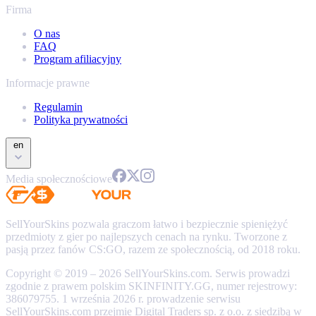
Firma
O nas
FAQ
Program afiliacyjny
Informacje prawne
Regulamin
Polityka prywatności
en
Media społecznościowe
SellYourSkins pozwala graczom łatwo i bezpiecznie spieniężyć
przedmioty z gier po najlepszych cenach na rynku. Tworzone z
pasją przez fanów CS:GO, razem ze społecznością, od 2018 roku.
Copyright © 2019 – 2026 SellYourSkins.com. Serwis prowadzi
zgodnie z prawem polskim SKINFINITY.GG, numer rejestrowy:
386079755. 1 września 2026 r. prowadzenie serwisu
SellYourSkins.com przejmie Digital Traders sp. z o.o. z siedzibą w