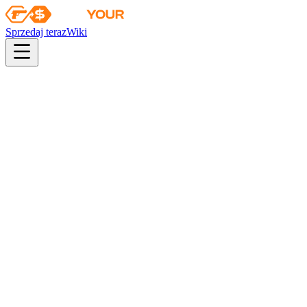
Sprzedaj teraz
Wiki
Wiki
Zestaw pamiątkowy z DreamHack Cluj-Napoca 2015 –
Cobblestone
Kolekcja
Kolekcja Cobblestone
Szanse