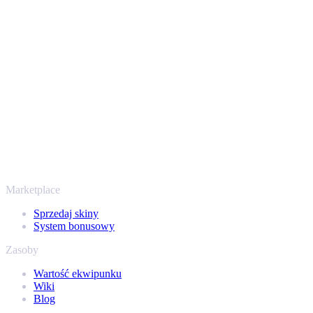
Twoje bezpieczeństwo jest najważniejsze. Każda transakcja
przechodzi przez zweryfikowane boty Steam i szyfrowane
połączenia, więc Twoje przedmioty i wypłata są chronione od
początku do końca. Zaufały nam setki tysięcy graczy, a na
Trustpilocie mamy ocenę „Excellent” - SellYourSkins to bezpieczny
sposób na wypłatę już od 2018 roku.
To nie tylko CS2
Nie chodzi wyłącznie o Counter-Strike. Sprzedasz też skiny i
przedmioty z Rust, Dota 2 i Team Fortress 2 - wszystko w jednym
miejscu, z tymi samymi ofertami od ręki i szybką wypłatą. Połącz
swój ekwipunek Steam i sprawdź, ile naprawdę warta jest Twoja
kolekcja.
Marketplace
Sprzedaj skiny
System bonusowy
Zasoby
Wartość ekwipunku
Wiki
Blog