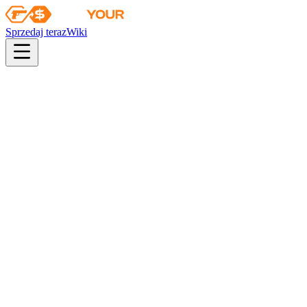
Sprzedaj teraz
Wiki
Wiki
Zestaw pamiątkowy z IEM Katowice 2019 – Overpass
Kolekcja
Kolekcja Overpass
Szanse
consumer grade
34
%