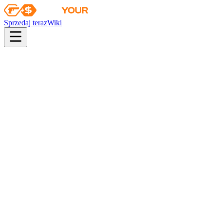
Sprzedaj teraz
Wiki
Wiki
Zestaw pamiątkowy z PGL Kraków 2017 – Inferno
Kolekcja
Kolekcja Inferno
Szanse
military grade
33
%