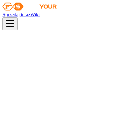
Sprzedaj teraz
Wiki
Wiki
Skrzynia Pryzmatu 2
Pierwsza sprzedaż
2020-03-24
Kolekcja
Kolekcja Pryzmatu 2