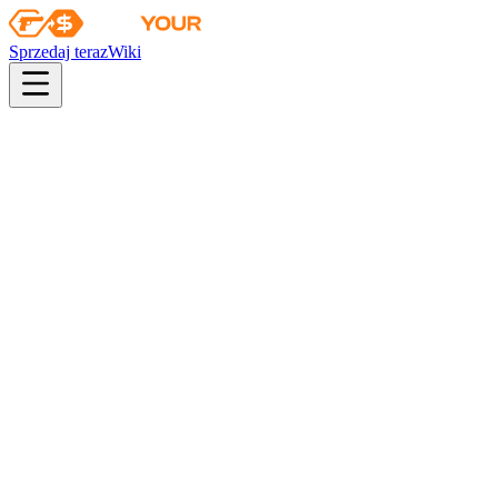
Sprzedaj teraz
Wiki
Wiki
Zestaw pamiątkowy z Perfect World Shanghai 2024 – Ancient
Kolekcja
Kolekcja Ancient
Szanse
consumer grade
26
%