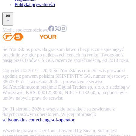
Polityka prywatności
en
Media społecznościowe
SellYourSkins pozwala graczom łatwo i bezpiecznie spieniężyć
przedmioty z gier po najlepszych cenach na rynku. Tworzone z
pasją przez fanów CS:GO, razem ze społecznością, od 2018 roku.
Copyright © 2019 – 2026 SellYourSkins.com. Serwis prowadzi
zgodnie z prawem polskim SKINFINITY.GG, numer rejestrowy:
386079755. 1 września 2026 r. prowadzenie serwisu
SellYourSkins.com przejmie Digital Traders sp. z o.o. z siedzibą w
Warszawie, KRS: 0001253066, NIP: 7011322455, na podstawie
umów nabycia praw do serwisu.
Do 31 sierpnia 2026 r. wszystkie transakcje są zawierane z
dotychczasowym operatorem. Więcej informacji:
sellyourskins.com/change-of-operator
.
Wszelkie prawa zastrzeżone. Powered by Steam. Steam jest