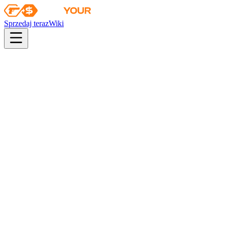
Sprzedaj teraz
Wiki
pistol
rifle
heavy
smg
melee
gloves
zeus
Wiki
AWP
AWP | Desert Hydra