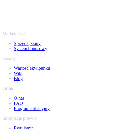
Nie chodzi wyłącznie o Counter-Strike. Sprzedasz też skiny i
przedmioty z Rust, Dota 2 i Team Fortress 2 - wszystko w jednym
miejscu, z tymi samymi ofertami od ręki i szybką wypłatą. Połącz
swój ekwipunek Steam i sprawdź, ile naprawdę warta jest Twoja
kolekcja.
Marketplace
Sprzedaj skiny
System bonusowy
Zasoby
Wartość ekwipunku
Wiki
Blog
Firma
O nas
FAQ
Program afiliacyjny
Informacje prawne
Regulamin