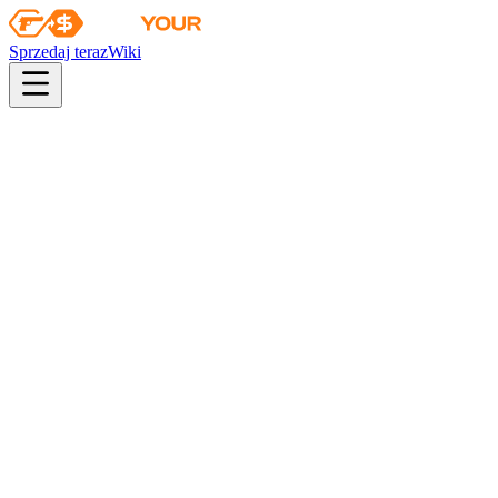
Sprzedaj teraz
Wiki
pistol
rifle
heavy
smg
melee
gloves
zeus
Wiki
AWP
AWP | Zimny gradient