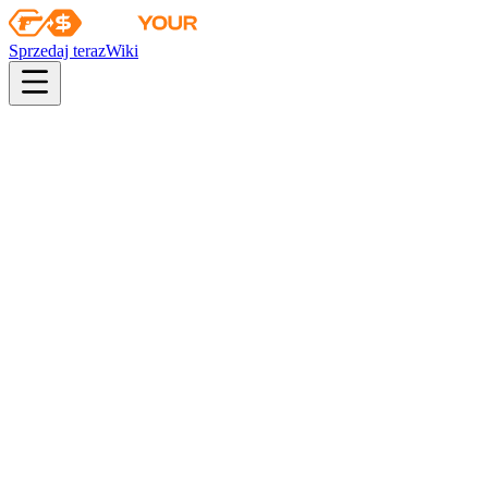
Sprzedaj teraz
Wiki
pistol
rifle
heavy
smg
melee
gloves
zeus
Wiki
Dual Berettas
Dwie beretty | Zmiana oleju