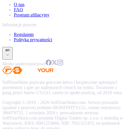
O nas
FAQ
Program afiliacyjny
Informacje prawne
Regulamin
Polityka prywatności
en
Media społecznościowe
SellYourSkins pozwala graczom łatwo i bezpiecznie spieniężyć
przedmioty z gier po najlepszych cenach na rynku. Tworzone z
pasją przez fanów CS:GO, razem ze społecznością, od 2018 roku.
Copyright © 2019 – 2026 SellYourSkins.com. Serwis prowadzi
zgodnie z prawem polskim SKINFINITY.GG, numer rejestrowy:
386079755. 1 września 2026 r. prowadzenie serwisu
SellYourSkins.com przejmie Digital Traders sp. z o.o. z siedzibą w
Warszawie, KRS: 0001253066, NIP: 7011322455, na podstawie
umów nabycia praw do serwisu.