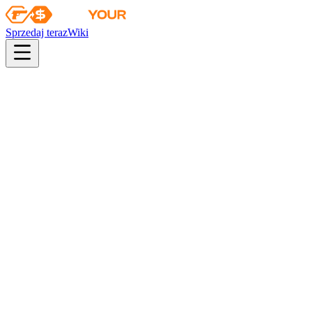
Sprzedaj teraz
Wiki
pistol
rifle
heavy
smg
melee
gloves
zeus
Wiki
Falchion Knife
Nóż falcjon (★) | Gamma Doppler