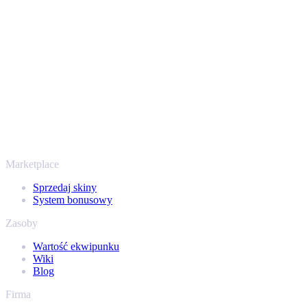
przechodzi przez zweryfikowane boty Steam i szyfrowane
połączenia, więc Twoje przedmioty i wypłata są chronione od
początku do końca. Zaufały nam setki tysięcy graczy, a na
Trustpilocie mamy ocenę „Excellent” - SellYourSkins to bezpieczny
sposób na wypłatę już od 2018 roku.
To nie tylko CS2
Nie chodzi wyłącznie o Counter-Strike. Sprzedasz też skiny i
przedmioty z Rust, Dota 2 i Team Fortress 2 - wszystko w jednym
miejscu, z tymi samymi ofertami od ręki i szybką wypłatą. Połącz
swój ekwipunek Steam i sprawdź, ile naprawdę warta jest Twoja
kolekcja.
Marketplace
Sprzedaj skiny
System bonusowy
Zasoby
Wartość ekwipunku
Wiki
Blog
Firma