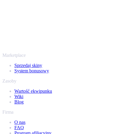
Trustpilocie mamy ocenę „Excellent” - SellYourSkins to bezpieczny
sposób na wypłatę już od 2018 roku.
To nie tylko CS2
Nie chodzi wyłącznie o Counter-Strike. Sprzedasz też skiny i
przedmioty z Rust, Dota 2 i Team Fortress 2 - wszystko w jednym
miejscu, z tymi samymi ofertami od ręki i szybką wypłatą. Połącz
swój ekwipunek Steam i sprawdź, ile naprawdę warta jest Twoja
kolekcja.
Marketplace
Sprzedaj skiny
System bonusowy
Zasoby
Wartość ekwipunku
Wiki
Blog
Firma
O nas
FAQ
Program afiliacyjny