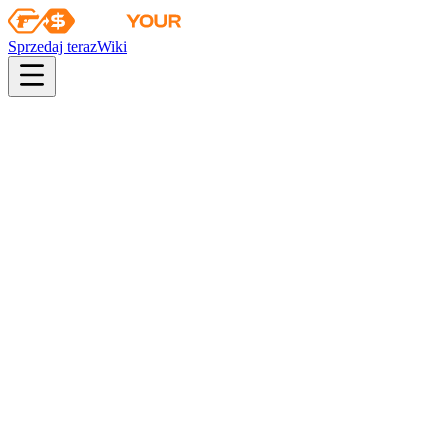
Sprzedaj teraz
Wiki
pistol
rifle
heavy
smg
melee
gloves
zeus
Wiki
Falchion Knife
★ Falchion Knife | Rust Coat