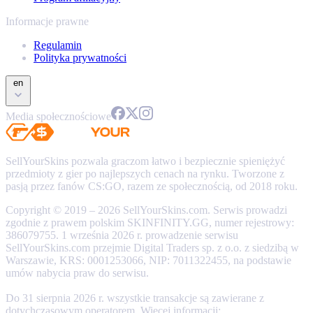
Informacje prawne
Regulamin
Polityka prywatności
en
Media społecznościowe
SellYourSkins pozwala graczom łatwo i bezpiecznie spieniężyć
przedmioty z gier po najlepszych cenach na rynku. Tworzone z
pasją przez fanów CS:GO, razem ze społecznością, od 2018 roku.
Copyright © 2019 – 2026 SellYourSkins.com. Serwis prowadzi
zgodnie z prawem polskim SKINFINITY.GG, numer rejestrowy:
386079755. 1 września 2026 r. prowadzenie serwisu
SellYourSkins.com przejmie Digital Traders sp. z o.o. z siedzibą w
Warszawie, KRS: 0001253066, NIP: 7011322455, na podstawie
umów nabycia praw do serwisu.
Do 31 sierpnia 2026 r. wszystkie transakcje są zawierane z
dotychczasowym operatorem. Więcej informacji: