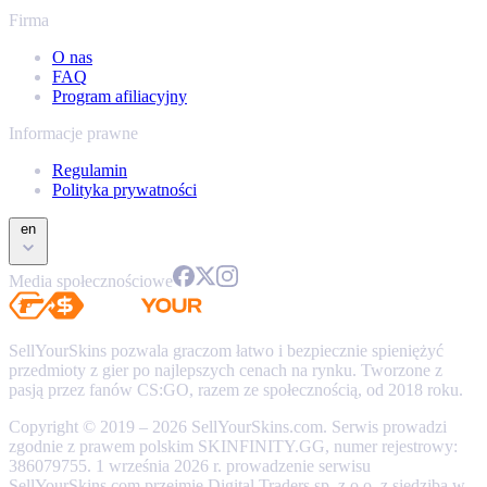
Firma
O nas
FAQ
Program afiliacyjny
Informacje prawne
Regulamin
Polityka prywatności
en
Media społecznościowe
SellYourSkins pozwala graczom łatwo i bezpiecznie spieniężyć
przedmioty z gier po najlepszych cenach na rynku. Tworzone z
pasją przez fanów CS:GO, razem ze społecznością, od 2018 roku.
Copyright © 2019 – 2026 SellYourSkins.com. Serwis prowadzi
zgodnie z prawem polskim SKINFINITY.GG, numer rejestrowy:
386079755. 1 września 2026 r. prowadzenie serwisu
SellYourSkins.com przejmie Digital Traders sp. z o.o. z siedzibą w