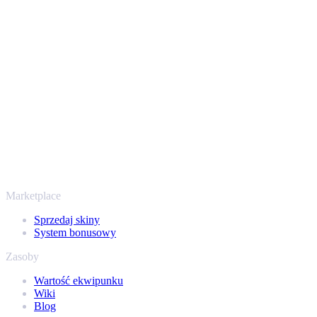
Twoje bezpieczeństwo jest najważniejsze. Każda transakcja
przechodzi przez zweryfikowane boty Steam i szyfrowane
połączenia, więc Twoje przedmioty i wypłata są chronione od
początku do końca. Zaufały nam setki tysięcy graczy, a na
Trustpilocie mamy ocenę „Excellent” - SellYourSkins to bezpieczny
sposób na wypłatę już od 2018 roku.
To nie tylko CS2
Nie chodzi wyłącznie o Counter-Strike. Sprzedasz też skiny i
przedmioty z Rust, Dota 2 i Team Fortress 2 - wszystko w jednym
miejscu, z tymi samymi ofertami od ręki i szybką wypłatą. Połącz
swój ekwipunek Steam i sprawdź, ile naprawdę warta jest Twoja
kolekcja.
Marketplace
Sprzedaj skiny
System bonusowy
Zasoby
Wartość ekwipunku
Wiki
Blog