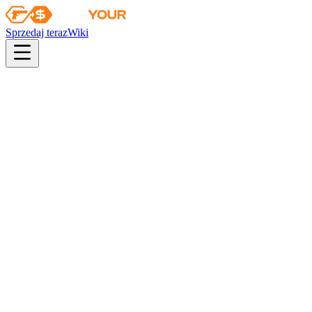
Sprzedaj teraz
Wiki
pistol
rifle
heavy
smg
melee
gloves
zeus
Wiki
Galil AR
Galil AR | Burza piaskowa