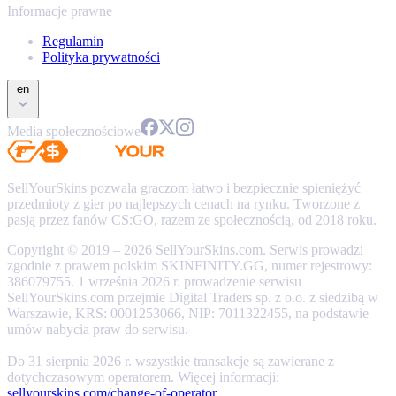
Informacje prawne
Regulamin
Polityka prywatności
en
Media społecznościowe
SellYourSkins pozwala graczom łatwo i bezpiecznie spieniężyć
przedmioty z gier po najlepszych cenach na rynku. Tworzone z
pasją przez fanów CS:GO, razem ze społecznością, od 2018 roku.
Copyright © 2019 – 2026 SellYourSkins.com. Serwis prowadzi
zgodnie z prawem polskim SKINFINITY.GG, numer rejestrowy:
386079755. 1 września 2026 r. prowadzenie serwisu
SellYourSkins.com przejmie Digital Traders sp. z o.o. z siedzibą w
Warszawie, KRS: 0001253066, NIP: 7011322455, na podstawie
umów nabycia praw do serwisu.
Do 31 sierpnia 2026 r. wszystkie transakcje są zawierane z
dotychczasowym operatorem. Więcej informacji:
sellyourskins.com/change-of-operator
.