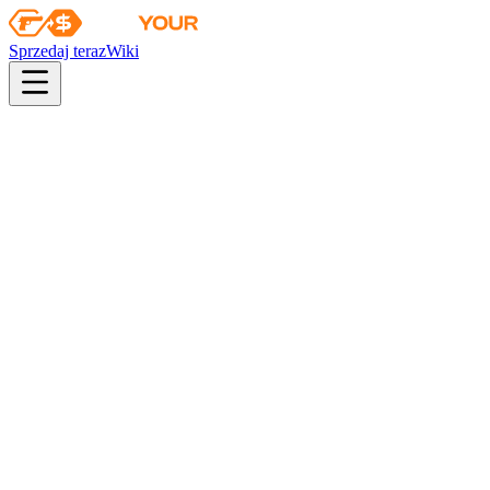
Sprzedaj teraz
Wiki
pistol
rifle
heavy
smg
melee
gloves
zeus
Wiki
Glock-18
Glock-18 | Gamma Doppler