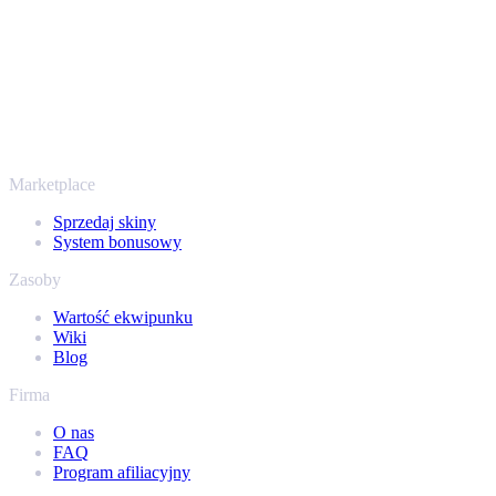
sposób na wypłatę już od 2018 roku.
To nie tylko CS2
Nie chodzi wyłącznie o Counter-Strike. Sprzedasz też skiny i
przedmioty z Rust, Dota 2 i Team Fortress 2 - wszystko w jednym
miejscu, z tymi samymi ofertami od ręki i szybką wypłatą. Połącz
swój ekwipunek Steam i sprawdź, ile naprawdę warta jest Twoja
kolekcja.
Marketplace
Sprzedaj skiny
System bonusowy
Zasoby
Wartość ekwipunku
Wiki
Blog
Firma
O nas
FAQ
Program afiliacyjny