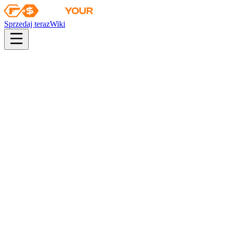
Sprzedaj teraz
Wiki
pistol
rifle
heavy
smg
melee
gloves
zeus
Wiki
Glock-18
Glock-18 | Światła drogowe