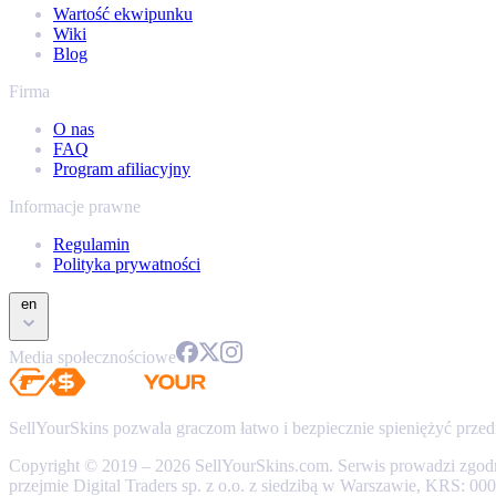
Wartość ekwipunku
Wiki
Blog
Firma
O nas
FAQ
Program afiliacyjny
Informacje prawne
Regulamin
Polityka prywatności
en
Media społecznościowe
SellYourSkins pozwala graczom łatwo i bezpiecznie spieniężyć przed
Copyright © 2019 – 2026 SellYourSkins.com. Serwis prowadzi zgod
przejmie Digital Traders sp. z o.o. z siedzibą w Warszawie, KRS: 