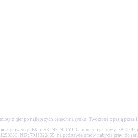
mioty z gier po najlepszych cenach na rynku. Tworzone z pasją przez
nie z prawem polskim SKINFINITY.GG, numer rejestrowy: 386079755.
0001253066, NIP: 7011322455, na podstawie umów nabycia praw do ser