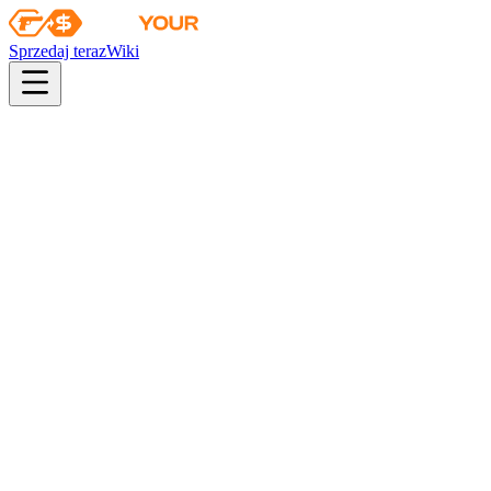
Sprzedaj teraz
Wiki
pistol
rifle
heavy
smg
melee
gloves
zeus
Wiki
Gut Knife
Nóż z hakiem (★) | Doppler